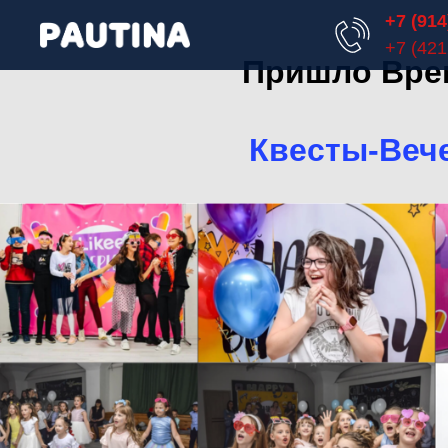
+7 (914
+7 (421
Пришло Врем
Квесты-Веч