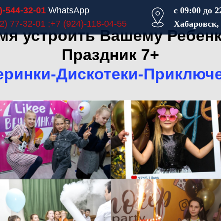
)-544-32-01
WhatsApp
с 09:00 до 2
2) 77-32-01 ;+7
(924)-118-04-55
Хабаровск, 
я устроить Вашему Ребен
Праздник 7+
еринки-Дискотеки-Приключ