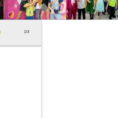
1/3
!